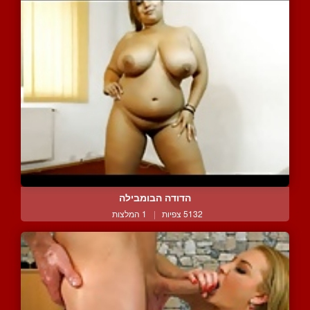
הדודה הבומבילה
5132 צפיות
|
1 המלצות