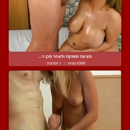
מציצה מפנקת ולאחר מכן זי...
6368 צפיות
|
1 המלצות