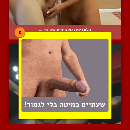
בלונדינית סקסית עושה ביד...
X
6823 צפיות
|
0 המלצות