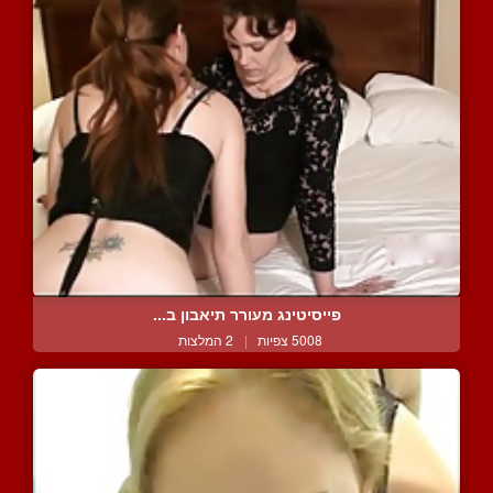
פייסיטינג מעורר תיאבון ב...
5008 צפיות
|
2 המלצות