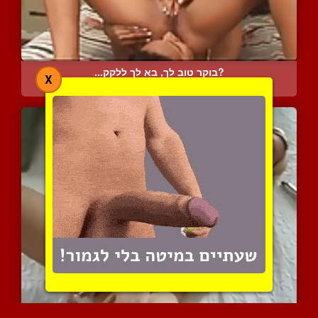
?בוקר טוב לך, בא לך ללקק...
X
6139 צפיות
|
4 המלצות