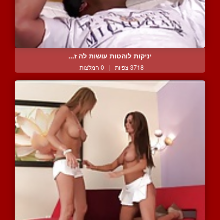
יניקות לוהטות עושות לה ז...
3718 צפיות
|
0 המלצות