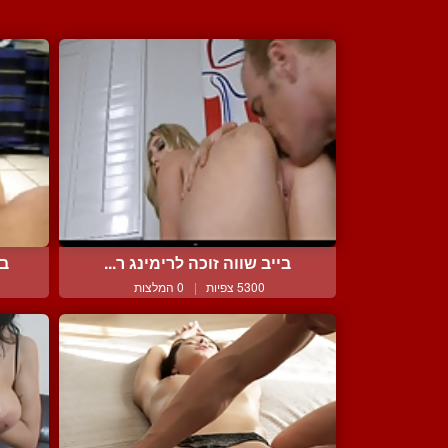
בייב שווה זוכה לרימינג ר...
בח
5300 צפיות
|
0 המלצות