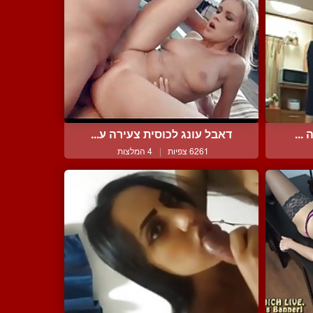
...
דאבל עונג לכוסית צעירה ע...
6261 צפיות
|
4 המלצות