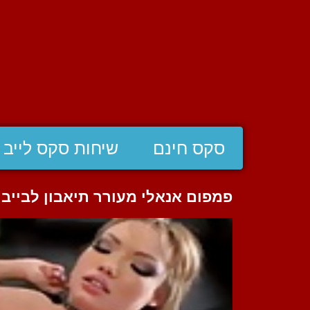
סקס חינם
שיחות סקס לייב
פמפום אנאלי מעורר תיאבון לבייב 