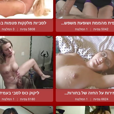
ית מהממת ושופעת משפש...
לסביות מלקקות פטמות במ
5042 צפיות
|
1 המלצות
5808 צפיות
|
3 המלצות
ירות על החזה של בחורות...
ליקוק כוס לסבי בעמיד
6624 צפיות
|
1 המלצות
6180 צפיות
|
1 המלצות