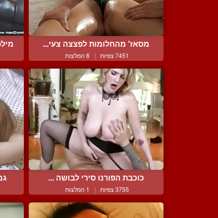
מסאז' מהחלומות לפצצה צעי...
מילפ
7451 צפיות
|
8 המלצות
כוכבת הפורנו סירי לבושה ...
גמ
3755 צפיות
|
1 המלצות