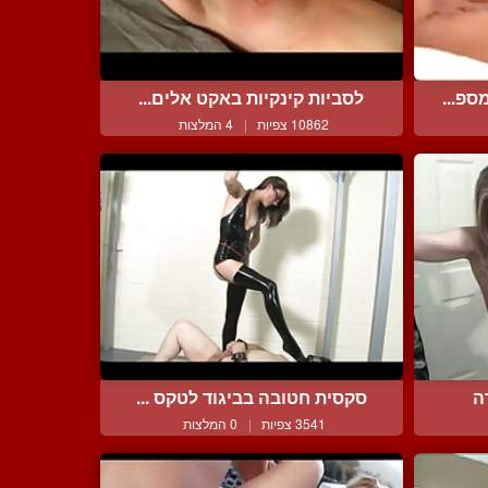
ספ...
לסביות קינקיות באקט אלים...
10862 צפיות
|
4 המלצות
ה
סקסית חטובה בביגוד לטקס ...
3541 צפיות
|
0 המלצות