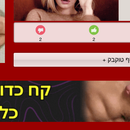
2
2
ף טוקבק +