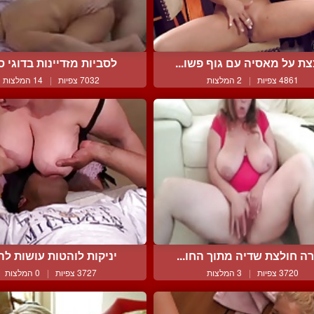
ת על מאסיה עם גוף פשו...
לסביות מזדיינות בדוגי סט
4861 צפיות
|
2 המלצות
7032 צפיות
|
14 המלצות
רה חולצת שדיה מתוך החו...
יניקות לוהטות עושות לה ז
3720 צפיות
|
3 המלצות
3727 צפיות
|
0 המלצות