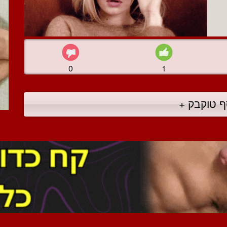
0
1
ף טוקבק +