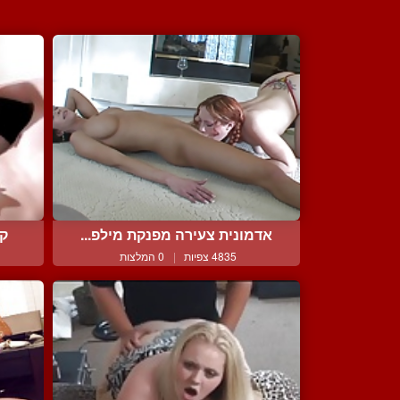
אדמונית צעירה מפנקת מילפ...
קי
4835 צפיות
|
0 המלצות