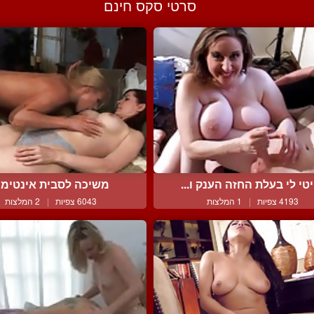
סרטי סקס חינם
טי לי בעלת החזה הענק ו...
משיכה לסבית אינטימי
4193 צפיות
|
1 המלצות
6043 צפיות
|
2 המלצות