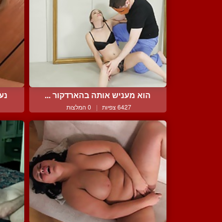
הוא מעניש אותה בהארדקור ...
נער
6427 צפיות
|
0 המלצות