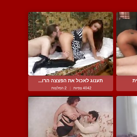
ת
תענוג לאכול את הפצצה הרו...
4042 צפיות
|
2 המלצות