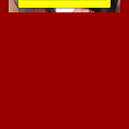
אישה בת 65 מוצצת זין שחו...
6789 צפיות
|
2 המלצות