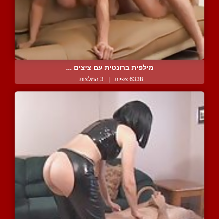
מילפית ברונטית עם ציצים ...
6338 צפיות
|
3 המלצות