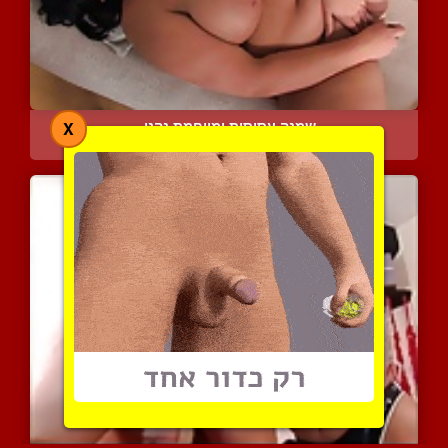
שמנה עסיסית ומיוחמת נהני...
X
3971 צפיות
|
0 המלצות