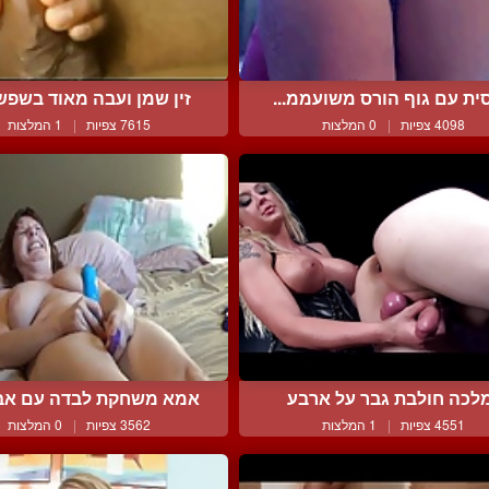
ית עם גוף הורס משועממ...
זין שמן ועבה מאוד בשפשו
4098 צפיות
|
0 המלצות
7615 צפיות
|
1 המלצות
לכה חולבת גבר על ארבע
אמא משחקת לבדה עם אביז
4551 צפיות
|
1 המלצות
3562 צפיות
|
0 המלצות