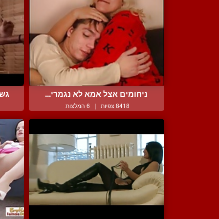
ניחומים אצל אמא לא נגמרי...
גשם
8418 צפיות
|
6 המלצות