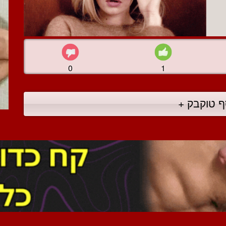
0
1
ף טוקבק +