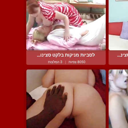
נ...
לסביות מניקות בלקט סצינו...
8050 צפיות
|
3 המלצות