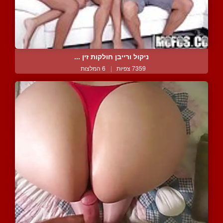
ניקול ורייבן חולקות זין ...
7359 צפיות
|
6 המלצות