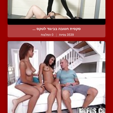
סקסית חטובה בביגוד לטקס ...
3539 צפיות
|
0 המלצות