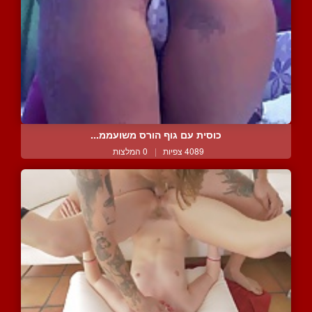
כוסית עם גוף הורס משועממ...
4089 צפיות
|
0 המלצות