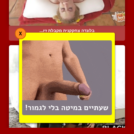
בלונדה צחקקנית מקבלת זיו...
X
7297 צפיות
|
5 המלצות