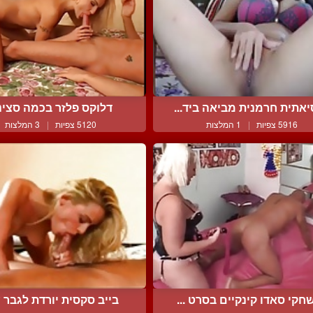
אתית חרמנית מביאה ביד...
דלוקס פלזר בכמה סצינ
5916 צפיות
|
1 המלצות
5120 צפיות
|
3 המלצות
חקי סאדו קינקיים בסרט ...
בייב סקסית יורדת לגבר ע