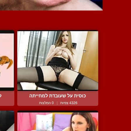
כוסית על שעובדת למחייתה
ק
4326 צפיות
|
0 המלצות