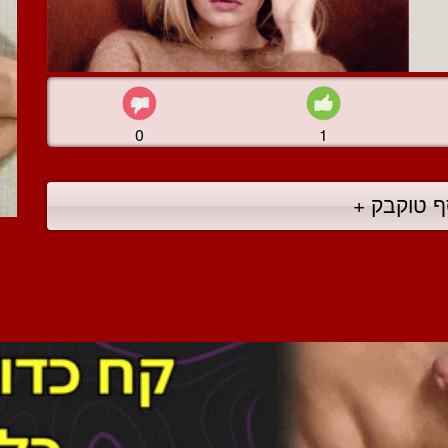
0
1
ף טוקבק +