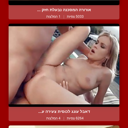
אורורה המסכנה נבעלת חזק ...
5033 צפיות
|
1 המלצות
דאבל עונג לכוסית צעירה ע...
6264 צפיות
|
4 המלצות