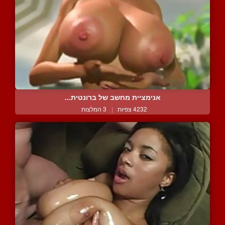
אנימציית מחשב של ברונטית...
4232 צפיות
|
3 המלצות