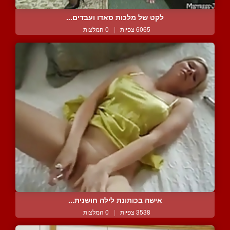
לקט של מלכות סאדו ועבדים...
6065 צפיות
|
0 המלצות
אישה בכותונת לילה חושנית...
3538 צפיות
|
0 המלצות