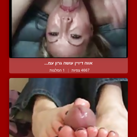
אווה דיויין עושה גרון עמ...
4667 צפיות
|
1 המלצות