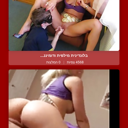
בלונדינית מילפית ודומיננ...
4568 צפיות
|
0 המלצות