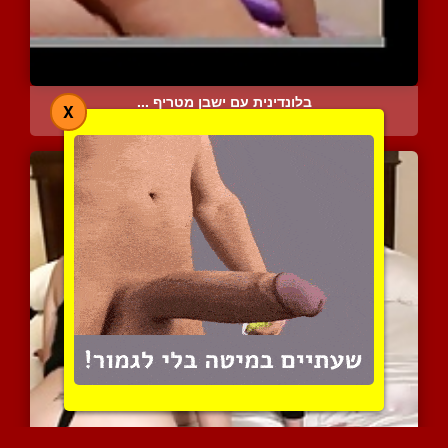
בלונדינית עם ישבן מטריף ...
X
7710 צפיות
|
0 המלצות