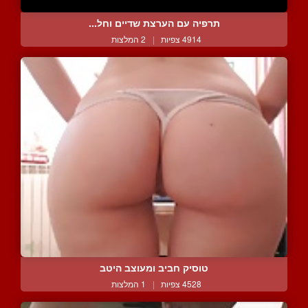
תרפיה עם הערצת שדיים וחל...
4914 צפיות
|
2 המלצות
טוסיק חביב ומעוצב היטב
4528 צפיות
|
1 המלצות