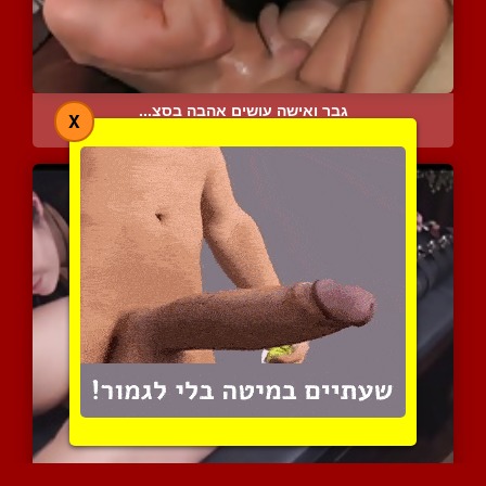
גבר ואישה עושים אהבה בסצ...
X
8287 צפיות
|
2 המלצות