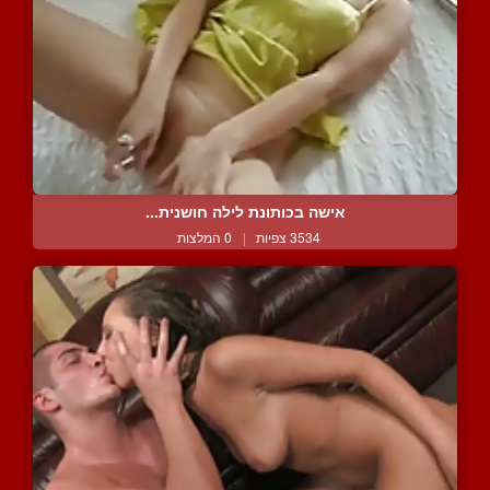
אישה בכותונת לילה חושנית...
3534 צפיות
|
0 המלצות