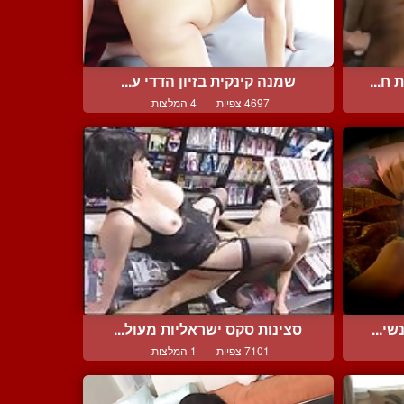
ח...
שמנה קינקית בזיון הדדי ע...
4697 צפיות
|
4 המלצות
י...
סצינות סקס ישראליות מעול...
7101 צפיות
|
1 המלצות