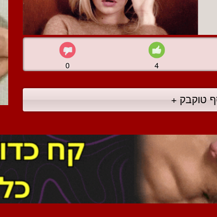
0
4
ף טוקבק +