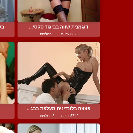
דוגמנית שווה בביגוד סקסי...
בל
3820 צפיות
|
0 המלצות
פצצה בלונדינית מעלפת בבג...
5742 צפיות
|
5 המלצות