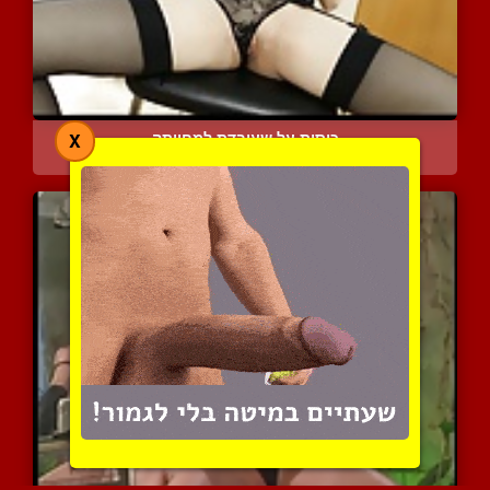
כוסית על שעובדת למחייתה
X
4323 צפיות
|
0 המלצות