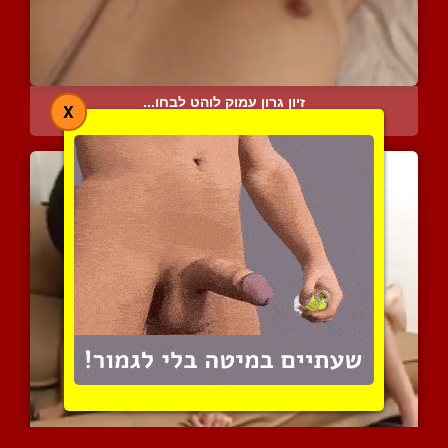
זיון גרון עמוק לוהט לבחו...
X
4811 צפיות
|
4 המלצות