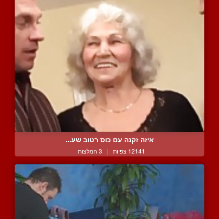
איזה זקנה עם כוס רטוב שע...
12141 צפיות
|
3 המלצות