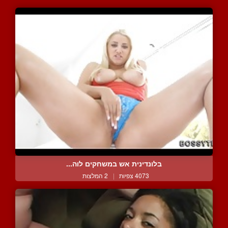
בלונדינית אש במשחקים לוה...
4073 צפיות
|
2 המלצות