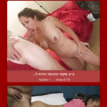
בייב סקסי וטעימה יורדת ל...
4173 צפיות
|
1 המלצות