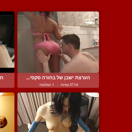
הערצת ישבן של בחורה סקסי...
חו
5714 צפיות
|
1 המלצות