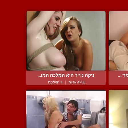
י...
ניקה נוייר היא המלכה המו...
4736 צפיות
|
1 המלצות