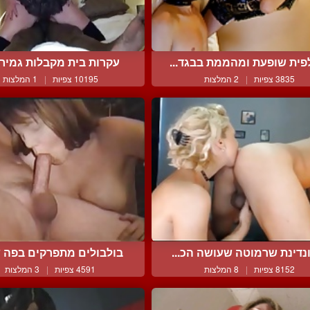
פית שופעת ומהממת בבגד...
עקרות בית מקבלות גמירות
3835 צפיות
|
2 המלצות
10195 צפיות
|
1 המלצות
נדינת שרמוטה שעושה הכ...
בולבולים מתפרקים בפה של
8152 צפיות
|
8 המלצות
4591 צפיות
|
3 המלצות