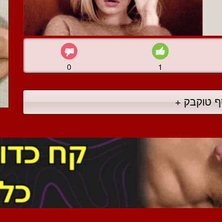
0
1
ף טוקבק +