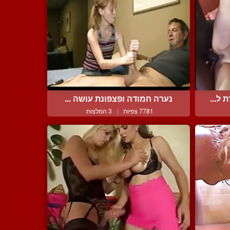
ל...
נערה חמודה ופצפונת עושה ...
7781 צפיות
|
3 המלצות