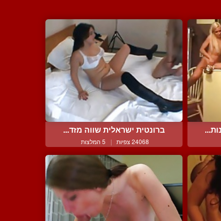
ת...
ברונטית ישראלית שווה מזד...
24068 צפיות
|
5 המלצות