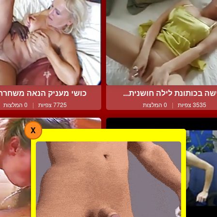
שה בכותונת לילה חושנית...
כושי מעניק הנאה משחררת 
3535 צפיות
|
0 המלצות
7725 צפיות
|
0 המלצות
X