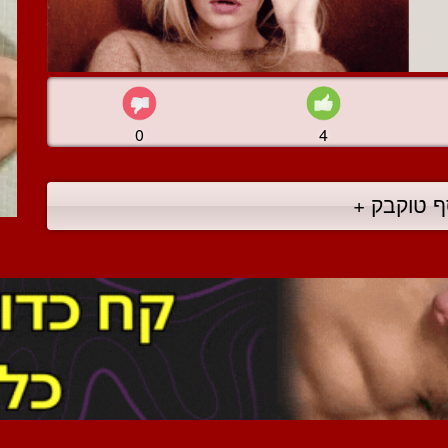
0
4
ף טוקבק +