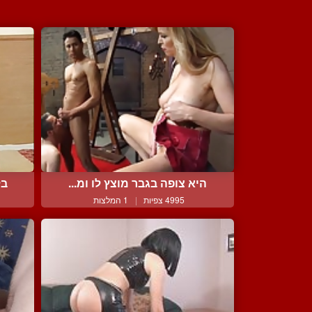
היא צופה בגבר מוצץ לו ומ...
בל
4995 צפיות
|
1 המלצות