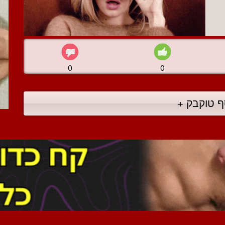
0
0
ף טוקבק +