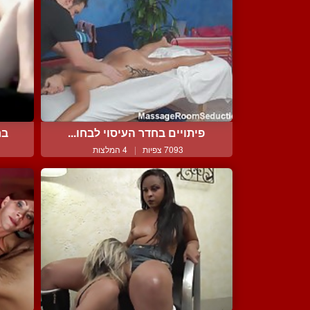
פיתויים בחדר העיסוי לבחו...
בח
7093 צפיות
|
4 המלצות