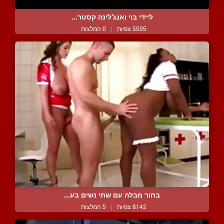
ליידי בוי ואנג'לינה קסטר...
5595 צפיות
|
0 המלצות
בחור מבלה עם שתי נשים בע...
8142 צפיות
|
5 המלצות