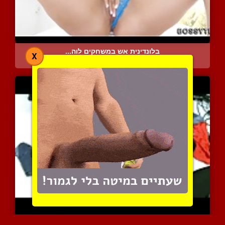
בלונדינית אש במשחקים לוה...
X
4075 צפיות
|
2 המלצות