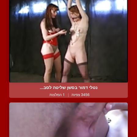
נטלי דמור בסשן שליטה לסב...
3456 צפיות
|
1 המלצות