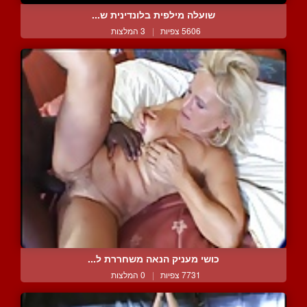
שועלה מילפית בלונדינית ש...
5606 צפיות
|
3 המלצות
כושי מעניק הנאה משחררת ל...
7731 צפיות
|
0 המלצות