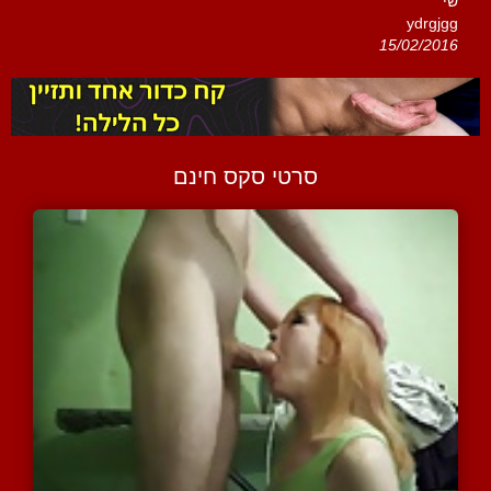
שי
ydrgjgg
15/02/2016
סרטי סקס חינם