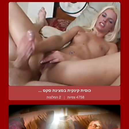
כוסית קינקית בסצינת סקס ...
4758 צפיות
|
2 המלצות