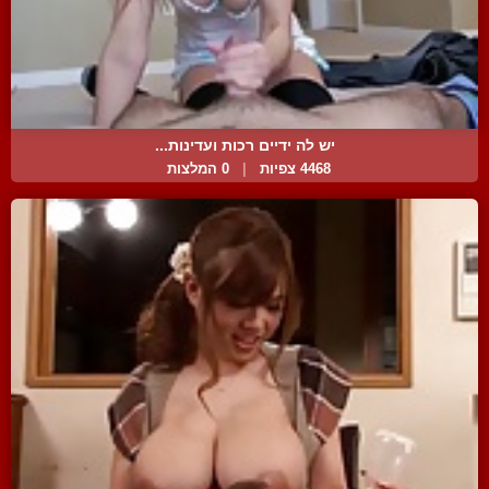
יש לה ידיים רכות ועדינות...
4468 צפיות
|
0 המלצות