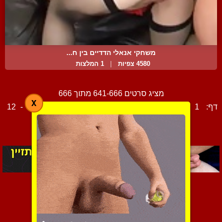
משחקי אנאלי הדדיים בין ח...
4580 צפיות
|
1 המלצות
מציג סרטים 641-666 מתוך 666
X
דף:
1
-
2
-
3
-
4
-
5
-
6
-
7
-
8
-
9
-
10
-
11
-
12
-
13
-
14
-
15
-
16
-
17
הקודם
·
צור קשר