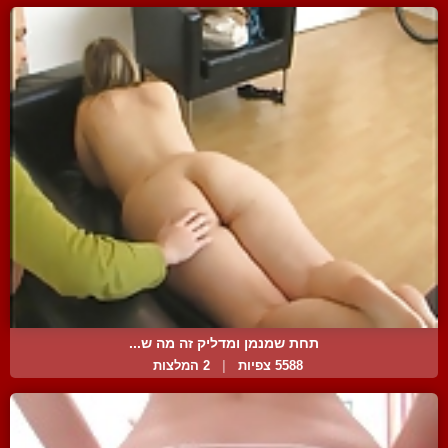
תחת שמנמן ומדליק זה מה ש...
5588 צפיות
|
2 המלצות