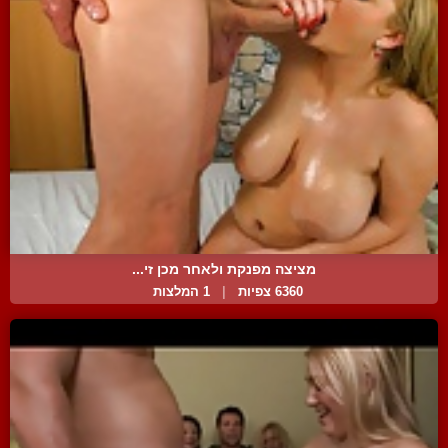
מציצה מפנקת ולאחר מכן זי...
6360 צפיות
|
1 המלצות