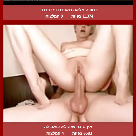
בחורה מלאה מאוננת ומדברת...
11374 צפיות
|
9 המלצות
אין סיכוי שזה לא כואב לה
6583 צפיות
|
4 המלצות