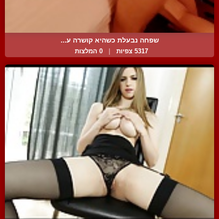
שפחה נבעלת כשהיא קושרה ע...
5317 צפיות
|
0 המלצות