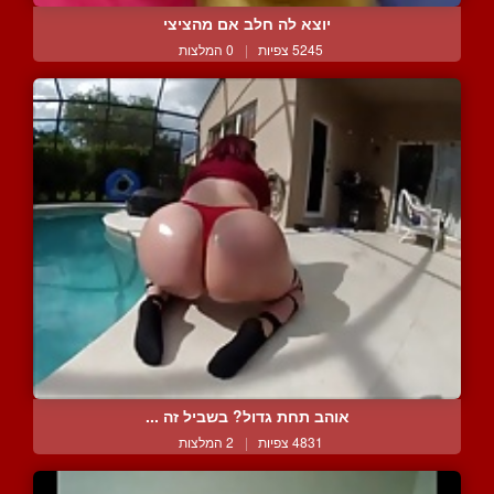
יוצא לה חלב אם מהציצי
5245 צפיות
|
0 המלצות
אוהב תחת גדול? בשביל זה ...
4831 צפיות
|
2 המלצות