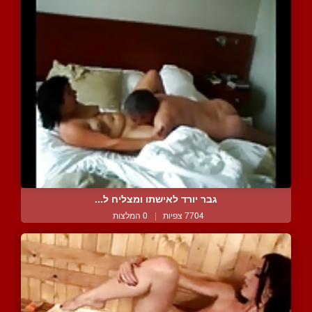
גבר יורד לאישתו ומצליח ל...
7704 צפיות
|
0 המלצות