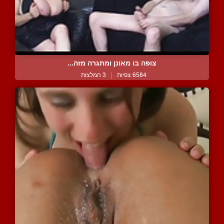
צופה בו מאונן ומתגרה מזה...
6584 צפיות
|
3 המלצות