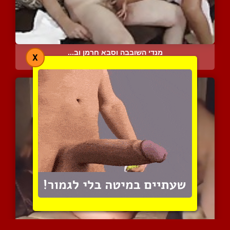
מנדי השובבה וסבא חרמן וב...
X
6268 צפיות
|
4 המלצות