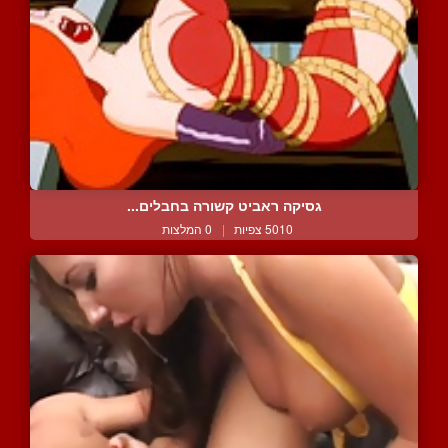
גסיקה ראביט קשורה בחבלים...
5010 צפיות
|
0 המלצות