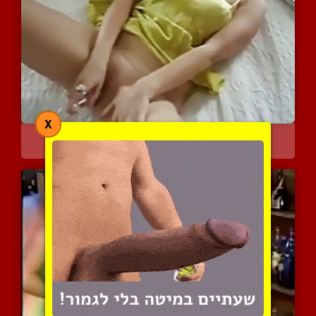
X
אישה בכותונת לילה חושנית...
3536 צפיות
|
0 המלצות